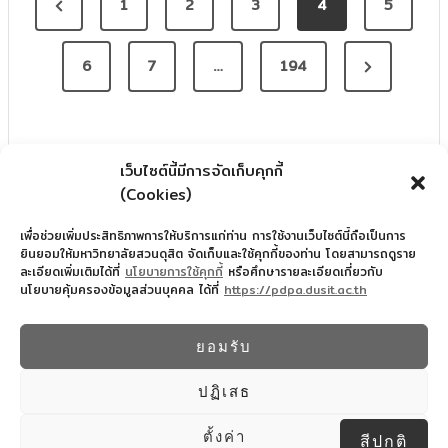
P
1
2
3
4
5
O
r
S
N
e
6
7
…
194
T
e
v
S
x
i
t
o
P
เว็บไซต์นี้มีการจัดเก็บคุกกี้
P
u
(Cookies)
A
a
s
G
เพื่อช่วยเพิ่มประสิทธิภาพการให้บริการแก่ท่าน การใช้งานเว็บไซต์นี้ถือเป็นการ
g
P
ยินยอมให้มหาวิทยาลัยสวนดุสิต จัดเก็บและใช้คุกกี้ของท่าน โดยสามารถดูราย
I
ละเอียดเพิ่มเติมได้ที่
นโยบายการใช้คุกกี้
หรือศึกษารายละเอียดเกี่ยวกับ
e
a
นโยบายคุ้มครองข้อมูลส่วนบุคคล ได้ที่
https://pdpa.dusit.ac.th
N
สำนักงานอำนวยการโรงเรียนสาธิตละอออุทิศ
g
022445587
A
e
ยอมรับ
© 2026 โรงเรียนสาธิตละอออุทิศ - WordPress
T
Theme by
Kadence WP
ปฏิเสธ
I
Design By COMSCI67 SDU
ตั้งค่า
สีปกติ