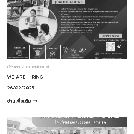
SUMMER
ขอบคุณ
CAMP
คุณครู
2025
ทุก
🥪
คน
🍛
ที่
🥗
มี
ส่วน
ร่วม
ใน
การ
ข่าวสาร / ประชาสัมพันธ์
พัฒนา
WE ARE HIRING
ส่ง
เสริม
26/02/2025
สนับสนุน
WE
และ
อ่านเพิ่มเติม
ARE
ผลัก
HIRING
ดัน
ความ
สามารถ