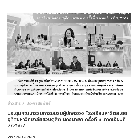
เข้า
ร่วม
การ
อบรม
พัฒนา
ตนเอง
ใน
หัวข้อ
“การ
จัดการ
เรียน
การ
สอน
โดย
ใช้
ข่าวสาร / ประชาสัมพันธ์
ภาษา
ประชุมคณะกรรมการชมรมผู้ปกครอง โรงเรียนสาธิตละออ
อังกฤษ”
อุทิศมหาวิทยาลัยสวนดุสิต นครนายก ครั้งที่ 3 ภาคเรียนที่
2/2567
26/02/2025