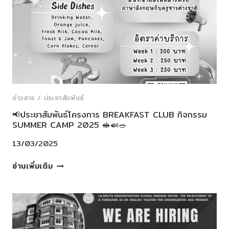
ประถม
ศึกษา
ปี
ที่
6
ที่
มี
ผล
คะแนน
ข่าวสาร / ประชาสัมพันธ์
การ
📢ประชาสัมพันธ์โครงการ BREAKFAST CLUB กิจกรรม
ทดสอบ
SUMMER CAMP 2025 🥪🍛🥗
ระดับ
ชาติ
13/03/2025
O-
📢
NET
อ่านเพิ่มเติม
ประชาสัมพันธ์
ปี
โครงการ
การ
BREAKFAST
ศึกษา
CLUB
2567และ
กิจกรรม
ขอ