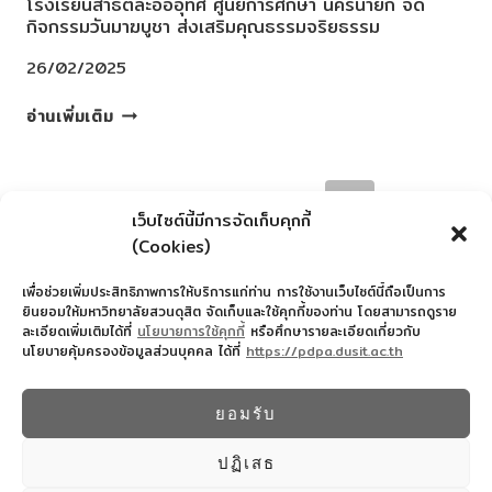
โรงเรียนสาธิตละอออุทิศ ศูนย์การศึกษา นครนายก จัด
กิจกรรมวันมาฆบูชา ส่งเสริมคุณธรรมจริยธรรม
26/02/2025
โรงเรียนสาธิต
อ่านเพิ่มเติม
ละ
ออ
PAGE
อุทิศ
Previous
1
…
66
67
68
69
ศูนย์
เว็บไซต์นี้มีการจัดเก็บคุกกี้
NAVIGATION
การ
Page
(Cookies)
Next
70
…
73
ศึกษา
นครนายก
Page
เพื่อช่วยเพิ่มประสิทธิภาพการให้บริการแก่ท่าน การใช้งานเว็บไซต์นี้ถือเป็นการ
จัด
ยินยอมให้มหาวิทยาลัยสวนดุสิต จัดเก็บและใช้คุกกี้ของท่าน โดยสามารถดูราย
ละเอียดเพิ่มเติมได้ที่
นโยบายการใช้คุกกี้
หรือศึกษารายละเอียดเกี่ยวกับ
กิจกรรม
นโยบายคุ้มครองข้อมูลส่วนบุคคล ได้ที่
https://pdpa.dusit.ac.th
วัน
สำนักงานอำนวยการโรงเรียนสาธิตละอออุทิศ
มาฆบูชา
022445587
ยอมรับ
ส่ง
© 2026 โรงเรียนสาธิตละอออุทิศ - WordPress
เสริม
Theme by
Kadence WP
ปฏิเสธ
คุณธรรม
จริยธรรม