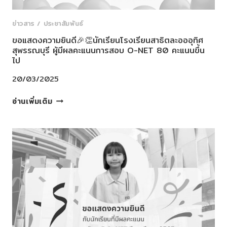
ข่าวสาร / ประชาสัมพันธ์
ขอแสดงความยินดี🎉👏นักเรียนโรงเรียนสาธิตละอออุทิศ
สุพรรณบุรี ผู้มีผลคะแนนการสอบ O-NET 80 คะแนนขึ้น
ไป
20/03/2025
ขอ
อ่านเพิ่มเติม
แสดง
ความ
ยินดี
🎉
👏
นักเรียน
โรงเรียนสาธิต
ละ
ออ
อุทิศ