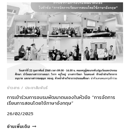
ประจำ
ปี
การ
ศึกษา
2567
โรงเรียนสาธิต
ละ
ออ
อุทิศ
นครนายก
ข่าวสาร / ประชาสัมพันธ์
การเข้าร่วมการอบรมพัฒนาตนเองในหัวข้อ “การจัดการ
เรียนการสอนโดยใช้ภาษาอังกฤษ”
26/02/2025
การ
อ่านเพิ่มเติม