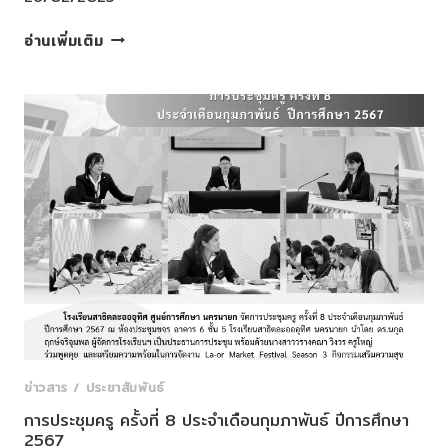
ประชุม
อ่านเพิ่มเติม
คณะ
กรรมการ
ชมรม
ผู้
ปกครอง
โรงเรียนสาธิต
ละ
ออ
อุทิศ
มหาวิทยาลัย
สวนดุสิต
นครนายก
ครั้ง
ที่
3
ข่าวสาร / ประชาสัมพันธ์
ภาค
การประชุมครู ครั้งที่ 8 ประจำเดือนกุมภาพันธ์ ปีการศึกษา
เรียน
2567