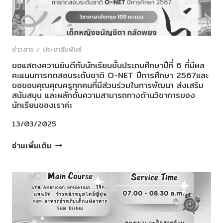
สุพรรณบุรี
ผู้
มี
ผล
คะแนน
ข่าวสาร / ประชาสัมพันธ์
การ
ขอแสดงความยินดีกับนักเรียนชั้นประถมศึกษาปีที่ 6 ที่มีผล
สอบ
คะแนนการทดสอบระดับชาติ O-NET ปีการศึกษา 2567และ
O-
ขอขอบคุณคุณครูทุกคนที่มีส่วนร่วมในการพัฒนา ส่งเสริม
NET
สนับสนุน และผลักดันความสามารถทางด้านวิชาการของ
80
นักเรียนของเราค่ะ
คะแนน
13/03/2025
ขึ้น
ไป
ขอ
อ่านเพิ่มเติม
แสดง
ความ
ยินดี
กับ
นักเรียน
ชั้น