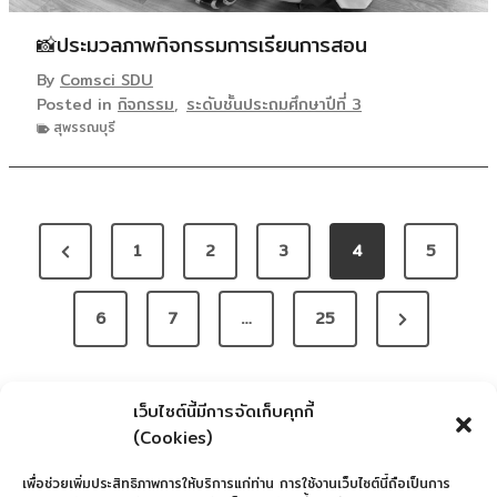
📸ประมวลภาพกิจกรรมการเรียนการสอน
By
Comsci SDU
Posted in
กิจกรรม
,
ระดับชั้นประถมศึกษาปีที่ 3
สุพรรณบุรี
P
P
1
2
3
4
5
O
r
S
N
e
6
7
…
25
T
e
v
S
x
i
เว็บไซต์นี้มีการจัดเก็บคุกกี้
t
o
P
(Cookies)
P
u
A
เพื่อช่วยเพิ่มประสิทธิภาพการให้บริการแก่ท่าน การใช้งานเว็บไซต์นี้ถือเป็นการ
a
s