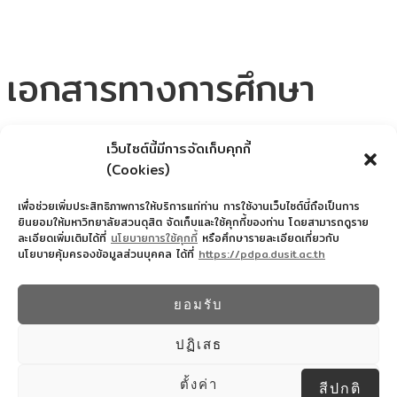
เอกสารทางการศึกษา
เว็บไซต์นี้มีการจัดเก็บคุกกี้
ใบขอเอกสารทางการศึกษา
(Cookies)
เพื่อช่วยเพิ่มประสิทธิภาพการให้บริการแก่ท่าน การใช้งานเว็บไซต์นี้ถือเป็นการ
ยินยอมให้มหาวิทยาลัยสวนดุสิต จัดเก็บและใช้คุกกี้ของท่าน โดยสามารถดูราย
ละเอียดเพิ่มเติมได้ที่
นโยบายการใช้คุกกี้
หรือศึกษารายละเอียดเกี่ยวกับ
นโยบายคุ้มครองข้อมูลส่วนบุคคล ได้ที่
https://pdpa.dusit.ac.th
สำนักงานอำนวยการโรงเรียนสาธิตละอออุทิศ
022445587
ยอมรับ
© 2026 โรงเรียนสาธิตละอออุทิศ - WordPress
Theme by
Kadence WP
ปฏิเสธ
Design By COMSCI67 SDU
ตั้งค่า
สีปกติ