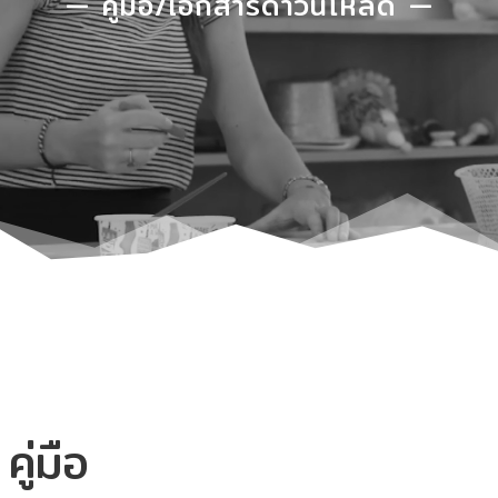
— คู่มือ/เอกสารดาวน์โหลด —
คู่มือ